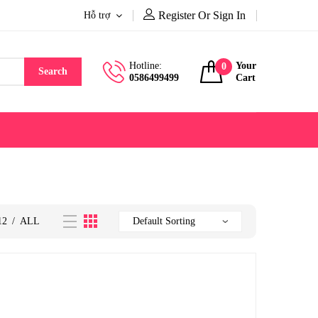
Register Or Sign In
Hỗ trợ
Hotline:
Your
0
Search
0586499499
Cart
12
/
ALL