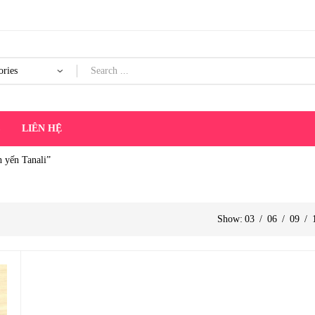
Products
search
C
LIÊN HỆ
 yến Tanali”
Show:
03
/
06
/
09
/