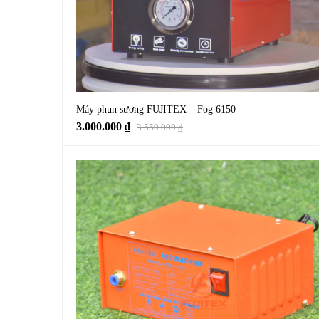
Máy phun sương FUJITEX – Fog 6150
Giá
Giá
3.000.000
₫
3.550.000
₫
gốc
hiện
là:
tại
3.550.000 ₫.
là:
3.000.000 ₫.