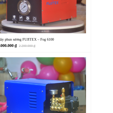
áy phun sương FUJITEX – Fog 6100
iá
iá
.000.000
₫
2.200.000
₫
ốc
iện
à:
ại
.200.000 ₫.
à:
.000.000 ₫.