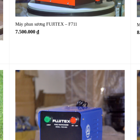
Máy phun sương FUJITEX – F711
M
7.500.000
₫
8