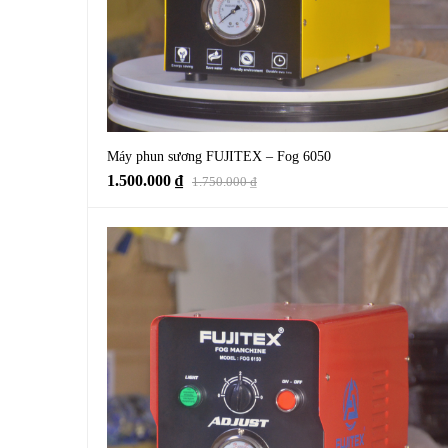
Máy phun sương FUJITEX – Fog 6050
Giá
Giá
1.500.000
₫
1.750.000
₫
gốc
hiện
là:
tại
1.750.000 ₫.
là:
1.500.000 ₫.